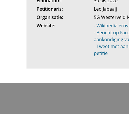
Einddatum:
30-06-2020
Petitionaris:
Leo Jabaaij
Organisatie:
5G Westerveld
Website:
- Wikipedia erov
- Bericht op Fa
aankondiging va
- Tweet met aan
petitie