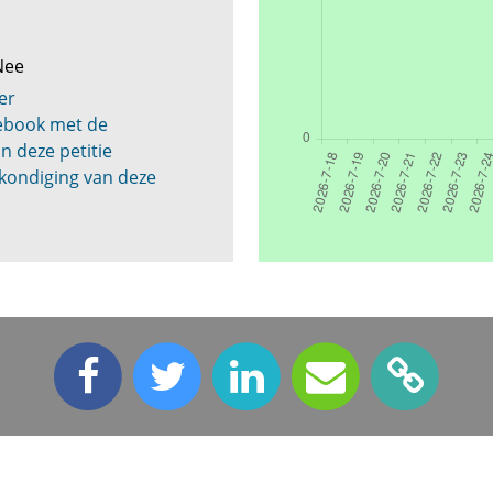
 Nee
er
cebook met de
n deze petitie
kondiging van deze