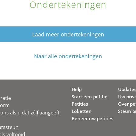
Ondertekeningen
Laad meer ondertekeningen
Naar alle ondertekeningen
Help
Update
Start een petitie
Uw priv
ratie
Petities
Over pet
svorm
Loketten
Steun o
ons als u dat zélf aangeeft
Beheer uw petities
atssteun
ls voltooid