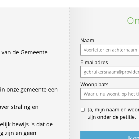
On
If
Naam
you
s van de Gemeente
are
E-mailadres
a
human,
ignore
Woonplaats
this
 in onze gemeente een
field
over straling en
Ja, mijn naam en woo
zijn onder de petitie.
ijk bewijs is dat de
g zijn en geen