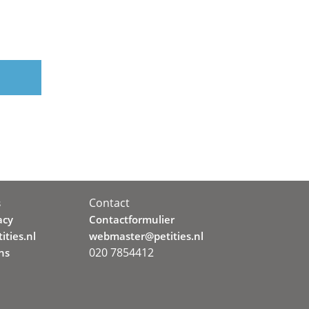
Contact
s
acy
Contactformulier
ities.nl
webmaster@petities.nl
020 7854412
ns