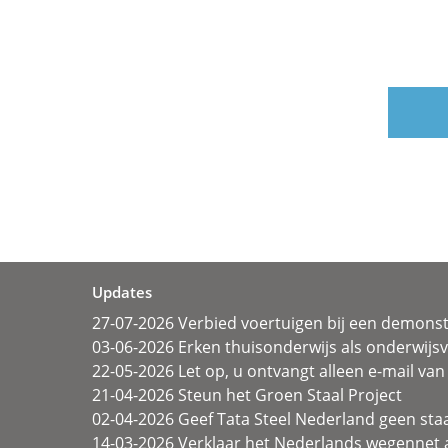
Updates
27-07-2026 Verbied voertuigen bij een demonst
03-06-2026 Erken thuisonderwijs als onderwij
22-05-2026 Let op, u ontvangt alleen e-mail van 
21-04-2026 Steun het Groen Staal Project
02-04-2026 Geef Tata Steel Nederland geen sta
14-03-2026 Verklaar het Nederlands wegennet a